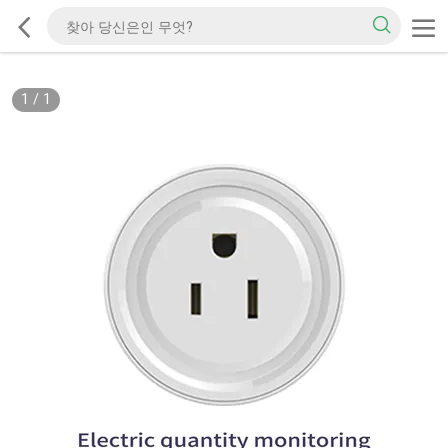
1
/
1