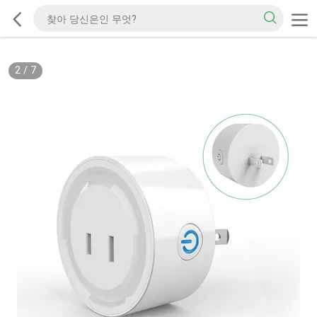
2
/
7