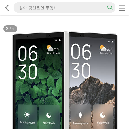
2
/
6