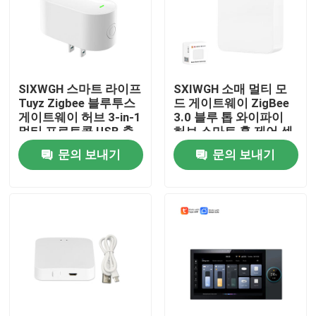
SIXWGH 스마트 라이프
SXIWGH 소매 멀티 모
Tuyz Zigbee 블루투스
드 게이트웨이 ZigBee
게이트웨이 허브 3-in-1
3.0 블루 톱 와이파이
멀티 프로토콜 USB 충
허브 스마트 홈 제어 센
전기 Alexa/Google
터 호환 Tuya 구글 홈
문의 보내기
문의 보내기
Home 스마트 홈 기기
집
제품
우리에 대하여