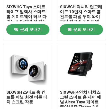
SIXWHG Tuya 스마트
SIXWGH 럭셔리 업그레
라이프 알렉사 스마트
이드 10인치 스마트 홈
공장 여행
홈 게이트웨이 허브 다
컨트롤 패널 투야 와이
기능 전반적인 집 지능
파이 지그비 게이트웨
제어 블루투스 지그비
이 앱 음성 배경 음악 멀
문의 보내기
문의 보내기
품질 관리
장치용
티 시나리오 바
연락주세요
인용문을 요구하세요
홈킷 스마트 스위치
와이파이 스마트 스위치
SIXWGH 스마트 홈 컨
SIXWGH 4인치 터치스
트롤 패널 회전 버튼 터
크린 스마트 홈 제어 패
치 스크린 작동
널 Alexa Tuya 게이트
지그비 스마트 스위치
웨이 내장 Zigbee 3.0