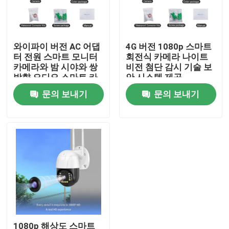
공장 여행
와이파이 버전 AC 어댑
4G 버전 1080p 스마트
터 전원 스마트 모니터
회전식 카메라 나이트
품질 관리
카메라와 밤 시야와 쌍
비전 첨단 감시 기술 보
방향 오디오 스마트 카
안 시스템 제공
메라
문의 보내기
문의 보내기
연락주세요
인용문을 요구하세요
홈킷 스마트 스위치
와이파이 스마트 스위치
지그비 스마트 스위치
1080p 해상도 스마트