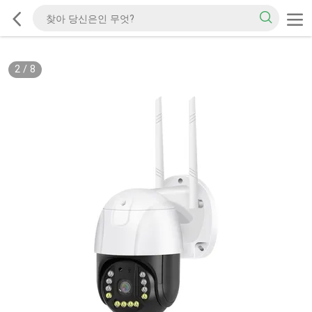
2
/
8