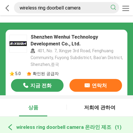
Shenzhen Wenhui Technology
Development Co., Ltd.
401, No. 7, Xingye 3rd Road, Fenghuang
Community, Fuyong Subdistrict, Bao'an District,
Shenzhen,중국
5.0
확인된 공급자
지금 전화
연락처
상품
저희에 관하여
wireless ring doorbell camera 온라인 제조
(1)