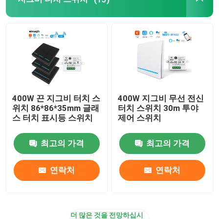
와이파이 화면 초인종
무선 방수 초인종
스마트 와이파이 LED 전구
400W 끈 지그비 터치 스
400W 지그비 무선 전신
위치 86*86*35mm 글래
터치 스위치 30m 투야
스마트 홈 터치 화면 패널
스 터치 표시등 스위치
제어 스위치
최고의 가격
최고의 가격
스마트 소켓 플러그
연락처
연락처
스마트 보안 잠금
스마트 서킷 브레이커
더 많은 것을 전망하십시