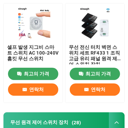
공장 여행
품질 관리
셀프 발생 지그비 스마
무선 전신 터치 벽면 스
연락주세요
트 스위치 AC 100-240V
위치 세트 RF433 1 조직
홈킷 무선 스위치
고급 유리 패널 원격 제
어 스위치 장치
인용문을 요구하세요
최고의 가격
최고의 가격
홈킷 스마트 스위치
연락처
연락처
와이파이 스마트 스위치
무선 원격 제어 스위치 장치
(28)
지그비 스마트 스위치