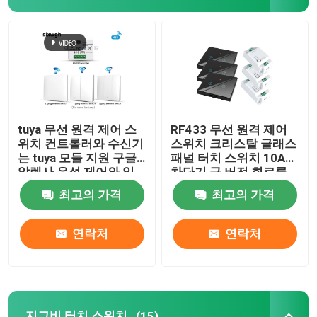
무선 원격 제어 스위치 장치
지그비 터치 스위치
와이파이 현명한 소켓
tuya 무선 원격 제어 스
RF433 무선 원격 제어
위치 컨트롤러와 수신기
스위치 크리스탈 글래스
는 tuya 모듈 지원 구글
패널 터치 스위치 10A
지그비 현명한 소켓
알렉사 음성 제어와 일
차단기 구 버전 회로를
치
재구성
최고의 가격
최고의 가격
홈킷 현명한 소켓
연락처
연락처
셀프 동력이 공급된 무선 스위치
스마트 알람 센서
지그비 터치 스위치
(15)