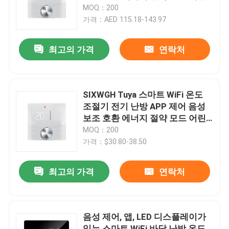
이 잠금 장치 높음
MOQ：200
가격：AED 115.18-143.97
공장 여행
최고의 가격
연락처
품질 관리
연락주세요
SIXWGH Tuya 스마트 WiFi 온도
조절기 전기 난방 APP 제어 음성
보조 호환 에너지 절약 모드 어린
인용문을 요구하세요
이 잠금 장치 높음
MOQ：200
가격：$30.80-38.50
홈킷 스마트 스위치
최고의 가격
연락처
와이파이 스마트 스위치
음성 제어, 앱, LED 디스플레이가
지그비 스마트 스위치
있는 스마트 WiFi 바닥 난방 온도