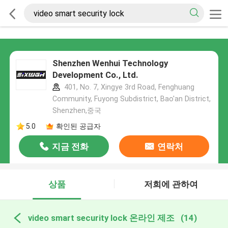
Shenzhen Wenhui Technology
Development Co., Ltd.
401, No. 7, Xingye 3rd Road, Fenghuang
Community, Fuyong Subdistrict, Bao'an District,
Shenzhen,중국
5.0
확인된 공급자
지금 전화
연락처
상품
저희에 관하여
video smart security lock 온라인 제조
(14)