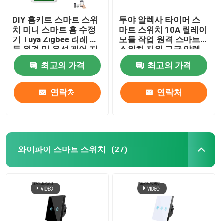
DIY 홈키트 스마트 스위
투야 알렉사 타이머 스
스마트 모니터 카메라
치 미니 스마트 홈 수정
마트 스위치 10A 릴레이
기 Tuya Zigbee 리레 모
모듈 작업 원격 스마트
듈 원격 및 음성 제어 지
스위치 지원 구글 알렉
지그비 게이트웨이
원 설치가 쉽습니다
사 음성 제어 설치가 쉽
최고의 가격
최고의 가격
습니다
지그비 게이트웨이
연락처
연락처
스마트 홈 시스템/게이트웨이
와이파이 스마트 스위치
(27)