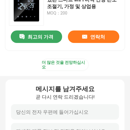
조절기, 가정 및 상업용
MOQ：200
무선 원격 제어 스위치 장치
지그비 터치 스위치
최고의 가격
연락처
와이파이 현명한 소켓
더 많은 것을 전망하십시
오
지그비 현명한 소켓
메시지를 남겨주세요
홈킷 현명한 소켓
곧 다시 연락 드리겠습니다!
셀프 동력이 공급된 무선 스위치
스마트 알람 센서